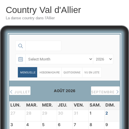
Aller
Country Val d'Allier
au
La danse country dans l'Allier
contenu
MENSUELLE
HEBDOMADAIRE
QUOTIDIENNE
VU EN LISTE
AOÛT 2026
JUILLET
SEPTEMBRE
LUN.
MAR.
MER.
JEU.
VEN.
SAM.
DIM.
27
28
29
30
31
1
2
3
4
5
6
7
8
9