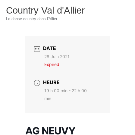
Aller
Country Val d'Allier
au
La danse country dans l'Allier
contenu
DATE
28 Juin 2021
Expired!
HEURE
19 h 00 min - 22 h 00
min
AG NEUVY