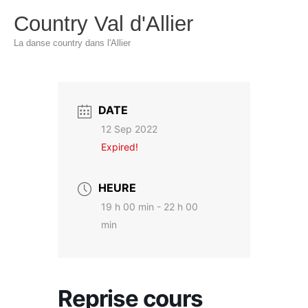
Aller
Country Val d'Allier
au
La danse country dans l'Allier
contenu
DATE
12 Sep 2022
Expired!
HEURE
19 h 00 min - 22 h 00
min
Reprise cours