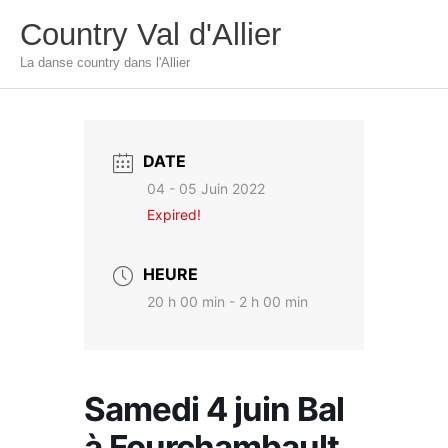
Aller
Country Val d'Allier
au
La danse country dans l'Allier
contenu
DATE
04 - 05 Juin 2022
Expired!
HEURE
20 h 00 min - 2 h 00 min
Samedi 4 juin Bal
à Fourchambault