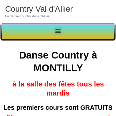
Aller
Country Val d'Allier
au
La danse country dans l'Allier
contenu
Danse Country à
MONTILLY
à la salle des fêtes tous les
mardis
Les premiers cours sont GRATUITS